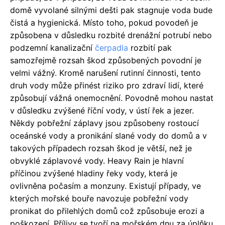
domě vyvolané silnými dešti pak stagnuje voda bude
čistá a hygienická. Místo toho, pokud povodeň je
způsobena v důsledku rozbité drenážní potrubí nebo
podzemní kanalizační
čerpadla
rozbití pak
samozřejmě rozsah škod způsobených povodní je
velmi vážný. Kromě narušení rutinní činnosti, tento
druh vody může přinést riziko pro zdraví lidí, které
způsobují vážná onemocnění. Povodně mohou nastat
v důsledku zvýšené říční vody, v ústí řek a jezer.
Někdy pobřežní záplavy jsou způsobeny rostoucí
oceánské vody a pronikání slané vody do domů a v
takových případech rozsah škod je větší, než je
obvyklé záplavové vody. Heavy Rain je hlavní
příčinou zvýšené hladiny řeky vody, která je
ovlivněna počasím a monzuny. Existují případy, ve
kterých mořské bouře navozuje pobřežní vody
pronikat do přilehlých domů což způsobuje erozi a
poškození. Přílivy se tvoří na mořském dnu za úplňku,