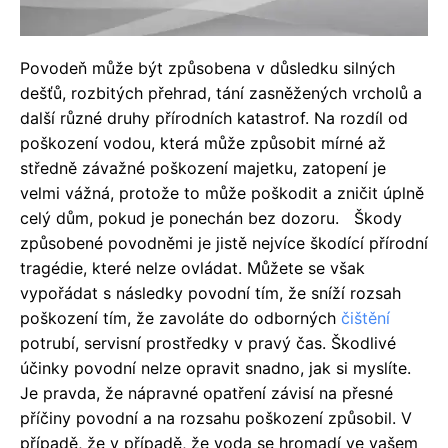
Povodeň může být způsobena v důsledku silných
dešťů, rozbitých přehrad, tání zasněžených vrcholů a
další různé druhy přírodních katastrof. Na rozdíl od
poškození vodou, která může způsobit mírné až
středně závažné poškození majetku, zatopení je
velmi vážná, protože to může poškodit a zničit úplně
celý dům, pokud je ponechán bez dozoru.
Škody
způsobené povodněmi je jistě nejvíce škodící přírodní
tragédie, které nelze ovládat. Můžete se však
vypořádat s následky povodní tím, že sníží rozsah
poškození tím, že zavoláte do odborných
čištění
potrubí, servisní prostředky v pravý čas. Škodlivé
účinky povodní nelze opravit snadno, jak si myslíte.
Je pravda, že nápravné opatření závisí na přesné
příčiny povodní a na rozsahu poškození způsobil. V
případě, že v případě, že voda se hromadí ve vašem