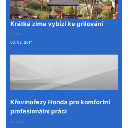
Krátká zima vybízí ke grilování
Zahrada
03. 03. 2014
Křovinořezy Honda pro komfortní
profesionální práci
Zahrada