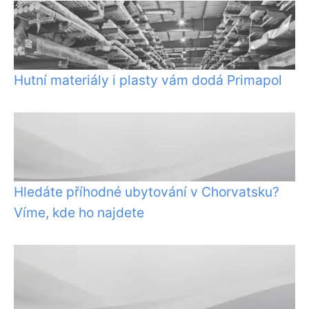
Hutní materiály i plasty vám dodá Primapol
Hledáte příhodné ubytování v Chorvatsku?
Víme, kde ho najdete