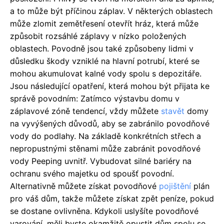
a to může být příčinou záplav. V některých oblastech
může zlomit zemětřesení otevřít hráz, která může
způsobit rozsáhlé záplavy v nízko položených
oblastech. Povodně jsou také způsobeny lidmi v
důsledku škody vzniklé na hlavní potrubí, které se
mohou akumulovat kalné vody spolu s depozitáře.
Jsou následující opatření, která mohou být přijata ke
správě povodním: Zatímco výstavbu domu v
záplavové zóně tendencí, vždy můžete
stavět
domy
na vyvýšených důvodů, aby se zabránilo povodňové
vody do podlahy. Na základě konkrétních střech a
nepropustnými stěnami může zabránit povodňové
vody Peeping uvnitř. Vybudovat silné bariéry na
ochranu svého majetku od spoušť povodní.
Alternativně můžete získat povodňové
pojištění
plán
pro váš dům, takže můžete získat zpět peníze, pokud
se dostane ovlivněna. Kdykoli uslyšíte povodňové
varování, měli byste okamžitě opustit dům spolu se