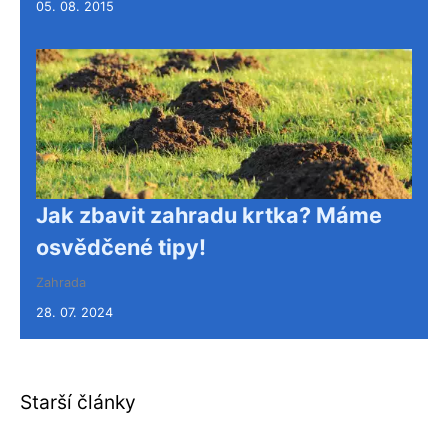
05. 08. 2015
Jak zbavit zahradu krtka? Máme
osvědčené tipy!
Zahrada
28. 07. 2024
Starší články