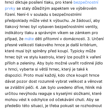
hrnci diktuje posílení tlaku, pro které
bezpečnostní
prvky
se staly důležitým aspektem ve výběrovém
řízení. Není-li v souladu s bezpečnostními
předpoklady může vést k výbuchu. Je žádoucí, aby
tlakový hrnec byl vybaven bezpečnostními ventily,
indikátory tlaku a správným víkem se zámkem pro
případ, že
máte
děti přítomní v domácnosti. 3. Určení
přesné velikosti tlakového hrnce je další kritérium,
které musí být splněny před koupí. Typicky může
hrnec být ve stylu kastrolu, který lze použít k vaření
příloh a zeleniny. Aby bylo možné uvařit rodinné jídlo
v hrnci, vyberte si větší hrnec, který je také k
dispozici. Proto musí každý, kdo chce koupit hrnce
dávat pozor dost rozumně vybrat velikost a věnovat
se zvláštní péči. 4. Jak bylo uvedeno dříve, hliník má
určitou nevýhodu reaguje s kyselými složkami, které
mohou vést k odchylce od očekávání chuti. Aby se
předešlo této situaci, je třeba pokusit se rozhodnout