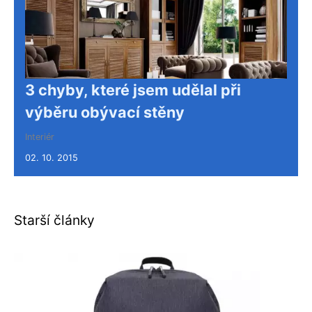
3 chyby, které jsem udělal při
výběru obývací stěny
Interiér
02. 10. 2015
Starší články