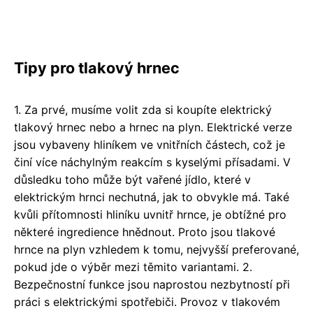
Tipy pro tlakový hrnec
1. Za prvé, musíme volit zda si koupíte elektrický
tlakový hrnec nebo a hrnec na plyn. Elektrické verze
jsou vybaveny hliníkem ve vnitřních částech, což je
činí více náchylným reakcím s kyselými přísadami. V
důsledku toho může být vařené jídlo, které v
elektrickým hrnci nechutná, jak to obvykle má. Také
kvůli přítomnosti hliníku uvnitř hrnce, je obtížné pro
některé ingredience hnědnout. Proto jsou tlakové
hrnce na plyn vzhledem k tomu, nejvyšší preferované,
pokud jde o výběr mezi těmito variantami. 2.
Bezpečnostní funkce jsou naprostou nezbytností při
práci s elektrickými spotřebiči. Provoz v tlakovém