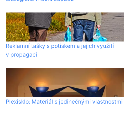
Reklamní tašky s potiskem a jejich využití
v propagaci
Plexisklo: Materiál s jedinečnými vlastnostmi