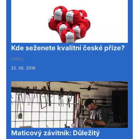
Kde seženete kvalitní české příze?
Hobby
22. 05. 2016
Maticový závitník: Důležitý