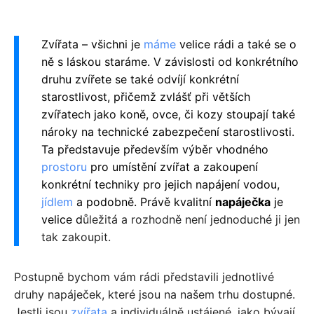
Zvířata – všichni je
máme
velice rádi a také se o
ně s láskou staráme. V závislosti od konkrétního
druhu zvířete se také odvíjí konkrétní
starostlivost, přičemž zvlášť při větších
zvířatech jako koně, ovce, či kozy stoupají také
nároky na technické zabezpečení starostlivosti.
Ta představuje především výběr vhodného
prostoru
pro umístění zvířat a zakoupení
konkrétní techniky pro jejich napájení vodou,
jídlem
a podobně. Právě kvalitní
napáječka
je
velice d
ůležitá a rozhodně není jednoduché ji jen
tak zakoupit.
Postupně bychom vám rádi představili jednotlivé
druhy napáječek, které jsou na našem trhu dostupné.
Jestli jsou
zvířata
a individuálně ustájené, jako bývají