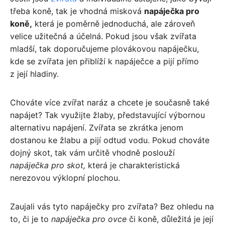
třeba koně, tak je vhodná misková
napáječka pro
koně,
která je poměrně jednoduchá, ale zároveň
velice užitečná a účelná. Pokud jsou však zvířata
mladší, tak doporučujeme plovákovou napáječku,
kde se zvířata jen přiblíží k napáječce a pijí přímo
z její hladiny.
Chováte více zvířat naráz a chcete je současně také
napájet? Tak využijte žlaby, představující výbornou
alternativu napájení. Zvířata se zkrátka jenom
dostanou ke žlabu a pijí odtud vodu. Pokud chováte
dojný skot, tak vám určitě vhodně poslouží
napáječka pro skot,
která je charakteristická
nerezovou výklopní plochou.
Zaujali vás tyto napáječky pro zvířata? Bez ohledu na
to, či je to
napáječka pro ovce
či koně, důležitá je její