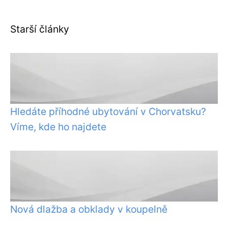
Starší články
Hledáte příhodné ubytování v Chorvatsku?
Víme, kde ho najdete
Nová dlažba a obklady v koupelně