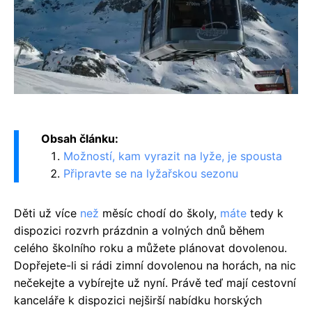
Obsah článku:
Možností, kam vyrazit na lyže, je spousta
Připravte se na lyžařskou sezonu
Děti už více
než
měsíc chodí do školy,
máte
tedy k
dispozici rozvrh prázdnin a volných dnů během
celého školního roku a můžete plánovat dovolenou.
Dopřejete-li si rádi zimní dovolenou na horách, na nic
nečekejte a vybírejte už nyní. Právě teď mají cestovní
kanceláře k dispozici nejširší nabídku horských