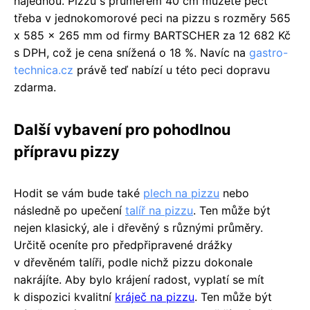
najednou. Pizzu s průměrem 40 cm můžete péct
třeba v jednokomorové peci na pizzu s rozměry 565
x 585 x 265 mm od firmy BARTSCHER za 12 682 Kč
s DPH, což je cena snížená o 18 %. Navíc na
gastro-
technica.cz
právě teď nabízí u této peci dopravu
zdarma.
Další vybavení pro pohodlnou
přípravu pizzy
Hodit se vám bude také
plech na pizzu
nebo
následně po upečení
talíř na pizzu
. Ten může být
nejen klasický, ale i dřevěný s různými průměry.
Určitě oceníte pro předpřipravené drážky
v dřevěném talíři, podle nichž pizzu dokonale
nakrájíte. Aby bylo krájení radost, vyplatí se mít
k dispozici kvalitní
kráječ na pizzu
. Ten může být