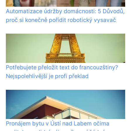
Automatizace údržby domácnosti: 5 Důvodů,
proč si konečně pořídit robotický vysavač
Potřebujete přeložit text do francouzštiny?
Nejspolehlivější je profi překlad
Pronájem bytu v Ústí nad Labem očima