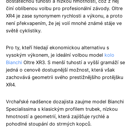
dostatečnou tuhostí a nízkou hmotností, což z něj
činí oblíbenou volbu pro profesionální závody. Oltre
XR4 je zase synonymem rychlosti a výkonu, a proto
není překvapením, že jej volí mnohé známé stáje ve
světě cyklistiky.
Pro ty, kteří hledají ekonomickou alternativu s
vysokým výkonem, je ideální volbou model
kolo
Bianchi
Oltre XR3. S menší tuhostí a vyšší gramáží se
jedná o cenově dostupnější možnost, která však
zachovává geometrii svého prestižnějšího protějšku
XR4.
Vrchařské nadšence dozajista zaujme model Bianchi
Specialissima s klasickým profilem trubek, nízkou
hmotností a geometrií, která zajišťuje rychlé a
pohodlné stoupání do strmých kopců.