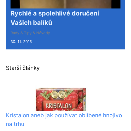
Rychlé a spolehlivé doručení
Vašich balíků
Rady & Tipy & Návody
30. 11. 2015
Starší články
Kristalon aneb jak používat oblíbené hnojivo
na trhu