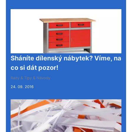
Sháníte dílenský nábytek? Víme, na
co si dát pozor!
Rady & Tipy & Návody
24. 09. 2016