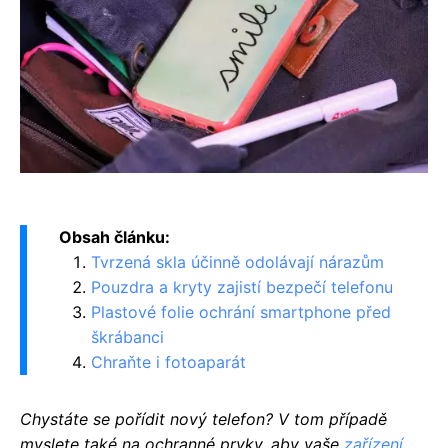
Obsah článku:
Tvrzená skla účinně odolávají nárazům
Pouzdra a kryty zajistí bezpečí telefonu
Plastové folie ochrání smartphone před
škrábanci
Chraňte i fotoaparát
Chystáte se pořídit nový telefon? V tom případě
myslete také na ochranné prvky, aby vaše
zařízení