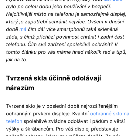
bylo po celou dobu jeho používání v bezpečí.
Nejcitlivější místo na telefonu je samozřejmě displej,
který je zapotřebí uchránit nejvíce. Ovšem v dnešní
době
má
čím dál více smartphonů také skleněná
záda, s čímž přichází povinnost chránit i zadní část
telefonu. Čím své zařízení spolehlivě ochránit? V
tomto článku pro vás máme hned několik rad a tipů,
jak na to.
Tvrzená skla účinně odolávají
nárazům
Tvrzené sklo je v poslední době nejrozšířenějším
ochranným prvkem displeje. Kvalitní
ochranné sklo na
telefon
spolehlivě zvládne odolávat i pádům z větší
výšky a škrábancům. Pro váš displej představuje