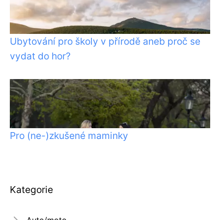
Ubytování pro školy v přírodě aneb proč se
vydat do hor?
Pro (ne-)zkušené maminky
Kategorie
Auto/moto