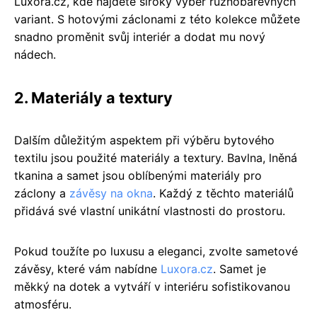
Luxora.cz, kde najdete široký výběr různobarevných
variant. S hotovými záclonami z této kolekce můžete
snadno proměnit svůj interiér a dodat mu nový
nádech.
2. Materiály a textury
Dalším důležitým aspektem při výběru bytového
textilu jsou použité materiály a textury. Bavlna, lněná
tkanina a samet jsou oblíbenými materiály pro
záclony a
závěsy na okna
. Každý z těchto materiálů
přidává své vlastní unikátní vlastnosti do prostoru.
Pokud toužíte po luxusu a eleganci, zvolte sametové
závěsy, které vám nabídne
Luxora.cz
. Samet je
měkký na dotek a vytváří v interiéru sofistikovanou
atmosféru.