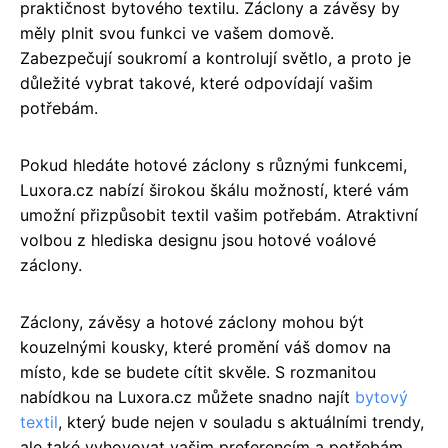
praktičnost bytového textilu. Záclony a závěsy by
měly plnit svou funkci ve vašem domově.
Zabezpečují soukromí a kontrolují světlo, a proto je
důležité vybrat takové, které odpovídají vašim
potřebám.
Pokud hledáte hotové záclony s různými funkcemi,
Luxora.cz nabízí širokou škálu možností, které vám
umožní přizpůsobit textil vašim potřebám. Atraktivní
volbou z hlediska designu jsou hotové voálové
záclony.
Záclony, závěsy a hotové záclony mohou být
kouzelnými kousky, které promění váš domov na
místo, kde se budete cítit skvěle. S rozmanitou
nabídkou na Luxora.cz můžete snadno najít
bytový
textil
, který bude nejen v souladu s aktuálními trendy,
ale také vyhovovat vašim preferencím a potřebám.