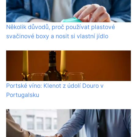
Několik důvodů, proč používat plastové
svačinové boxy a nosit si vlastní jídlo
Portské víno: Klenot z údolí Douro v
Portugalsku