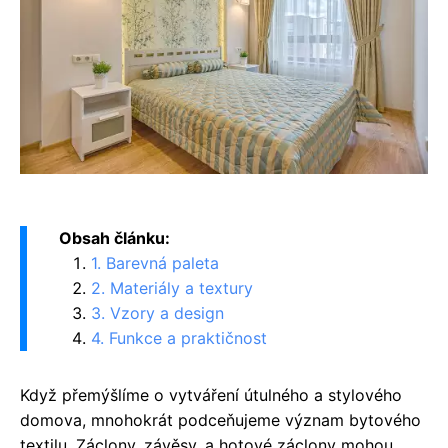
Obsah článku:
1. Barevná paleta
2. Materiály a textury
3. Vzory a design
4. Funkce a praktičnost
Když přemýšlíme o vytváření útulného a stylového
domova, mnohokrát podceňujeme význam bytového
textilu. Záclony, závěsy, a hotové záclony mohou