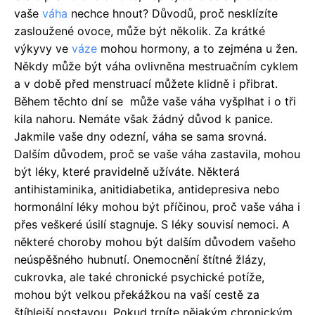
vaše
váha
nechce hnout? Důvodů, proč nesklízíte
zasloužené ovoce, může být několik. Za krátké
výkyvy ve
váze
mohou hormony, a to zejména u žen.
Někdy může být váha ovlivněna mestruačním cyklem
a v době před menstruací můžete klidně i přibrat.
Během těchto dní se může vaše váha vyšplhat i o tři
kila nahoru. Nemáte však žádný důvod k panice.
Jakmile vaše dny odezní, váha se sama srovná.
Dalším důvodem, proč se vaše váha zastavila, mohou
být léky, které pravidelně užíváte. Některá
antihistaminika, anitidiabetika, antidepresiva nebo
hormonální léky mohou být příčinou, proč vaše váha i
přes veškeré úsilí stagnuje. S léky souvisí nemoci. A
některé choroby mohou být dalším důvodem vašeho
neúspěšného hubnutí. Onemocnění štítné žlázy,
cukrovka, ale také chronické psychické potíže,
mohou být velkou překážkou na vaší cestě za
štíhlejší postavou. Pokud trpíte nějakým chronickým