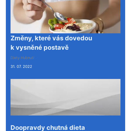
Změny, které vás dovedou
k vysněné postavě
Diety
Hubnutí
31. 07. 2022
Doopravdy chutná dieta