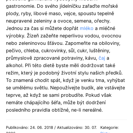
gastronomie. Do svého jídelníčku zařaďte mořské
plody, ryby, libové maso, vejce, spoustu tepelně
neupravené zeleniny a ovoce, semena, ořechy.
Jednou za čas si můžete dopřát
mléko
a mléčné
výrobky. Žízeň zažeňte neperlivou vodou, ovocnou
nebo zeleninovou šťávou. Zapomeňte na obiloviny,
pečivo, chleba, cukrovinky, sůl, cukr, luštěniny,
průmyslově zpracované potraviny, kávu,
čaj
a
alkohol. Při této dietě byste měli dodržovat také
režim, který je podobný životní stylu našich předků.
To znamená chodit spát, když je venku tma, vyhýbat
se umělému světlu. Nepoužívejte budík, ale vstávejte
teprve, až když se sami probudíte. Pokud však
nemáte chápajícího šéfa, může být dodržení
posledního pravidla obtížné, ne-li nereálné.
Publikováno: 24. 06. 2018 / Aktualizováno: 30. 07.
Kategorie: