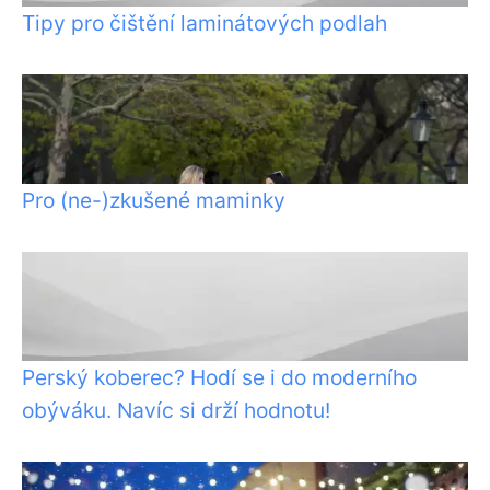
Tipy pro čištění laminátových podlah
Pro (ne-)zkušené maminky
Perský koberec? Hodí se i do moderního
obýváku. Navíc si drží hodnotu!