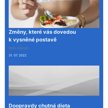
Změny, které vás dovedou
k vysněné postavě
Diety
Hubnutí
31. 07. 2022
Doopravdy chutná dieta