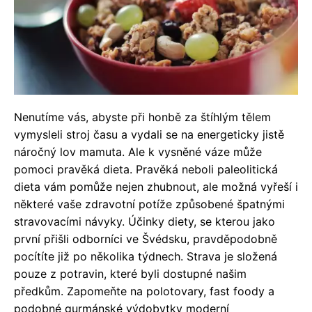
Nenutíme vás, abyste při honbě za štíhlým tělem
vymysleli stroj času a vydali se na energeticky jistě
náročný lov mamuta. Ale k vysněné váze může
pomoci pravěká dieta. Pravěká neboli paleolitická
dieta vám pomůže nejen zhubnout, ale možná vyřeší i
některé vaše zdravotní potíže způsobené špatnými
stravovacími návyky. Účinky diety, se kterou jako
první přišli odborníci ve Švédsku, pravděpodobně
pocítíte již po několika týdnech. Strava je složená
pouze z potravin, které byli dostupné našim
předkům. Zapomeňte na polotovary, fast foody a
podobné gurmánské výdobytky moderní