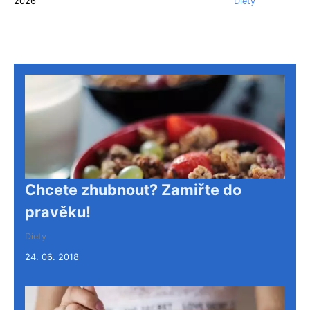
2026
Diety
Chcete zhubnout? Zamiřte do
pravěku!
Diety
24. 06. 2018