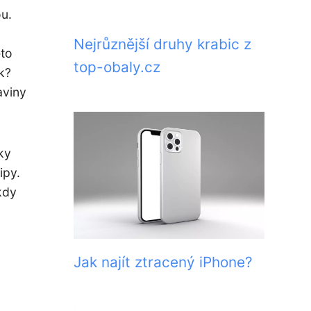
ou.
Nejrůznější druhy krabic z
éto
top-obaly.cz
k?
aviny
ky
ipy.
kdy
Jak najít ztracený iPhone?