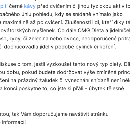
e
pití
černé
kávy
před cvičením či jinou fyzickou aktivit
opačného úhlu pohledu, kdy se snídaně vnímalo jako
maximálně až po cvičení. Zkušenosti lidí, kteří díky t
o novátorských myšlenek. Co dále
OMG Dieta a jídelníče
o, ryby, či zelenina nebo ovoce, neodporučené potr
i dochucovadla jídel v podobě bylinek či koření.
diskuse o tom, jestli vyzkoušet tento nový typ diety. Dí
tkou dobu, pokud budete dodržovat výše zmíněné princ
čení na prázdný žaludek či vynechání snídaně není ně
a konci poskytne to, co jste si přáli – úbytek tělesné
tou, tak Vám doporučujeme navštívit stránku
e informací!