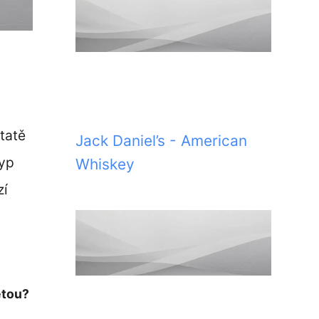
tatě
Jack Daniel’s - American
typ
Whiskey
zí
etou?