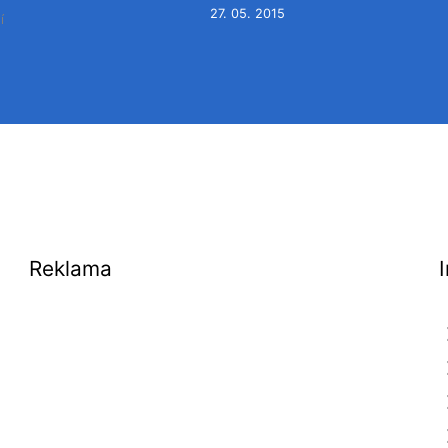
27. 05. 2015
í
Reklama