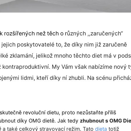
k rozšířených než těch o r
ůzných ,,zaručených“
 jejich poskytovatelé to, že díky nim již zaručeně
lké zklamání, jelikož mnoho těchto diet má v pods
ž kontraproduktivní. My Vám však nabízíme nový 
jenými lidmi, kteří díky ní zhubli. Na scénu přichá
kutečně revoluční dietu, proto nezůstaňte příliš
hubnout díky OMG dietě. Jak tedy
zhubnout s OMG Di
ě
a také celkový stravovací režim. Tato
dieta
totiž