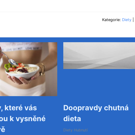
Kategorie:
Diety
|
 které vás
Doopravdy chutná
ou k vysněné
dieta
vě
Diety
Hubnutí