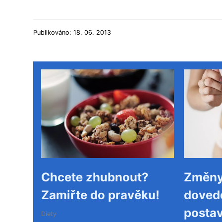
Publikováno: 18. 06. 2013
Chcete zhubnout?
Změny,
Zamiřte do pravěku!
doved
posta
Diety