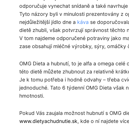
odporučuje vynechat snídaně a také navrhuj
Tyto názory byli v minulosti prezentovány z 
nejdůležitější jídlo dne a
káva
se doporučovala 
dietě zhubli, však potvrzují správnost těcht
V tom najdeme odporučené potraviny jako mas
zase obsahují mléčné výrobky, sýry, omáčky č
OMG Dieta a hubnutí,
to je alfa a omega celé 
této dietě můžete zhubnout za relativně krá
Je k tomu potřeba i hodně odvahy – třeba cvi
jednoduché. Tato
6 týdenní OMG Dieta
však n
hmotnosti.
Pokud Vás zaujala možnost hubnutí s OMG die
www.dietyachudnutie.sk
, kde o ní najdete víc