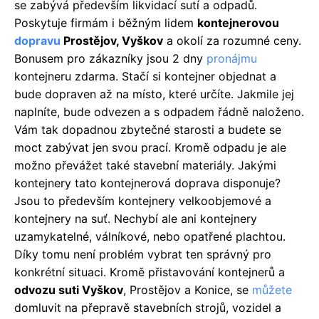
se zabývá především likvidací sutí a odpadů.
Poskytuje firmám i běžným lidem
kontejnerovou
dopravu
Prostějov, Vyškov
a okolí za rozumné ceny.
Bonusem pro zákazníky jsou 2 dny
pronájmu
kontejneru zdarma. Stačí si kontejner objednat a
bude dopraven až na místo, které určíte. Jakmile jej
naplníte, bude odvezen a s odpadem řádně naloženo.
Vám tak dopadnou zbytečné starosti a budete se
moct zabývat jen svou prací. Kromě odpadu je ale
možno převážet také stavební materiály. Jakými
kontejnery tato kontejnerová doprava disponuje?
Jsou to především kontejnery velkoobjemové a
kontejnery na suť. Nechybí ale ani kontejnery
uzamykatelné, válníkové, nebo opatřené plachtou.
Díky tomu není problém vybrat ten správný pro
konkrétní situaci. Kromě přistavování kontejnerů a
odvozu suti Vyškov
, Prostějov a Konice, se
můžete
domluvit na přepravě stavebních strojů, vozidel a