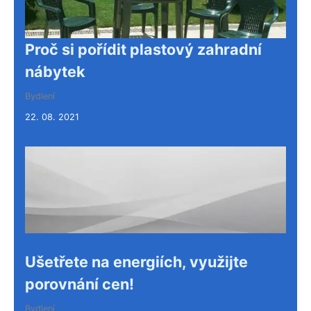
Proč si pořídit plastový zahradní
nábytek
Bydlení
22. 08. 2021
Ušetřete na energiích, využijte
porovnání cen!
Bydlení