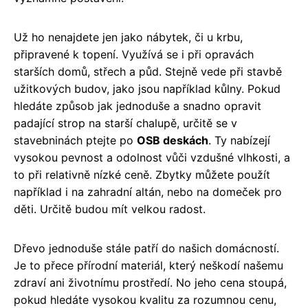
Už ho nenajdete jen jako nábytek, či u krbu,
připravené k topení. Využívá se i při opravách
starších domů, střech a půd. Stejně vede při stavbě
užitkových budov, jako jsou například kůlny. Pokud
hledáte způsob jak jednoduše a snadno opravit
padající strop na starší chalupě, určitě se v
stavebninách ptejte po
OSB deskách
. Ty nabízejí
vysokou pevnost a odolnost vůči vzdušné vlhkosti, a
to při relativně nízké ceně. Zbytky můžete použít
například i na zahradní altán, nebo na domeček pro
děti. Určitě budou mít velkou radost.
Dřevo jednoduše stále patří do našich domácností.
Je to přece přírodní materiál, který neškodí našemu
zdraví ani životnímu prostředí. No jeho cena stoupá,
pokud hledáte vysokou kvalitu za rozumnou cenu,