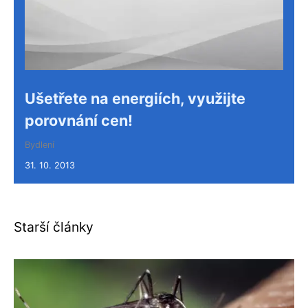
Ušetřete na energiích, využijte
porovnání cen!
Bydlení
31. 10. 2013
Starší články