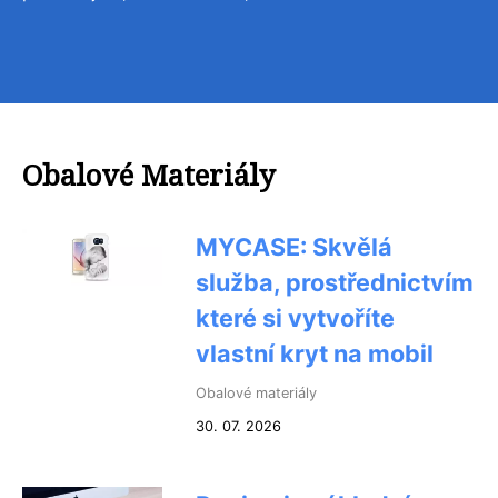
Obalové Materiály
MYCASE: Skvělá
služba, prostřednictvím
které si vytvoříte
vlastní kryt na mobil
Obalové materiály
30. 07. 2026