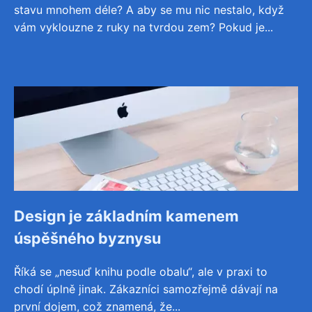
stavu mnohem déle? A aby se mu nic nestalo, když
vám vyklouzne z ruky na tvrdou zem? Pokud je...
Design je základním kamenem
úspěšného byznysu
Říká se „nesuď knihu podle obalu“, ale v praxi to
chodí úplně jinak. Zákazníci samozřejmě dávají na
první dojem, což znamená, že...