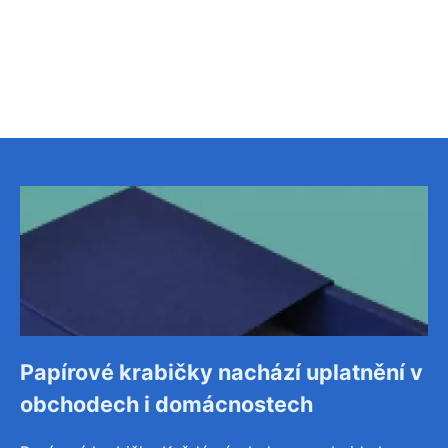
Papírové krabičky nachází uplatnění v
obchodech i domácnostech