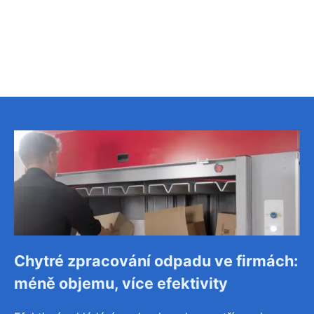
Chytré zpracování odpadu ve firmách:
méně objemu, více efektivity