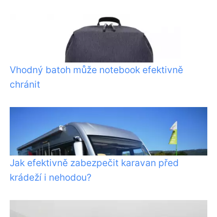
Vhodný batoh může notebook efektivně
chránit
Jak efektivně zabezpečit karavan před
krádeží i nehodou?