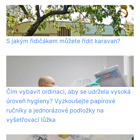
S jakým řidičákem můžete řídit karavan?
Čím vybavit ordinaci, aby se udržela vysoká
úroveň hygieny? Vyzkoušejte papírové
ručníky a jednorázové podložky na
vyšetřovací lůžka