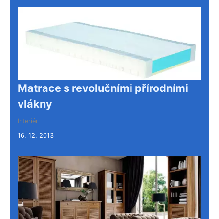
Matrace s revolučními přírodními
vlákny
Interiér
16. 12. 2013