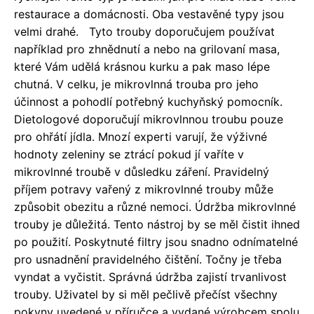
restaurace a domácnosti. Oba vestavěné typy jsou
velmi drahé. Tyto trouby doporučujem používat
například pro zhnědnutí a nebo na grilovaní masa,
které Vám udělá krásnou kurku a pak maso lépe
chutná. V celku, je mikrovlnná trouba pro jeho
účinnost a pohodlí potřebný kuchyňský pomocník.
Dietologové doporučují mikrovlnnou troubu pouze
pro ohřátí jídla. Mnozí experti varují, že výživné
hodnoty zeleniny se ztrácí pokud jí vaříte v
mikrovlnné troubě v důsledku záření. Pravidelný
příjem potravy vařený z mikrovlnné trouby může
způsobit obezitu a různé nemoci. Údržba mikrovlnné
trouby je důležitá. Tento nástroj by se měl čistit ihned
po použití. Poskytnuté filtry jsou snadno odnímatelné
pro usnadnění pravidelného čištění. Točny je třeba
vyndat a vyčistit. Správná údržba zajistí trvanlivost
trouby. Uživatel by si měl pečlivě přečíst všechny
pokyny uvedené v příručce a vydané výrobcem spolu