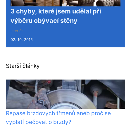
3 chyby, které jsem udělal při
výběru obývací stěny
Interiér
02. 10. 2015
Starší články
Repase brzdových třmenů aneb proč se
vyplatí pečovat o brzdy?