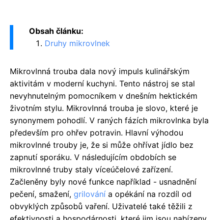
Obsah článku:
Druhy mikrovlnek
Mikrovlnná trouba dala nový impuls kulinářským
aktivitám v moderní kuchyni. Tento nástroj se stal
nevyhnutelným pomocníkem v dnešním hektickém
životním stylu. Mikrovlnná trouba je slovo, které je
synonymem pohodlí.
V raných fázích mikrovlnka byla
především pro ohřev potravin. Hlavní výhodou
mikrovlnné trouby je, že si může ohřívat jídlo bez
zapnutí sporáku. V následujícím obdobích se
mikrovlnné truby staly víceúčelové zařízení.
Začleněny byly nové funkce například - usnadnění
pečení, smažení,
grilování
a opékání na rozdíl od
obvyklých způsobů vaření. Uživatelé také těžili z
efektivnosti a hospodárnosti, které jim jsou nabízeny