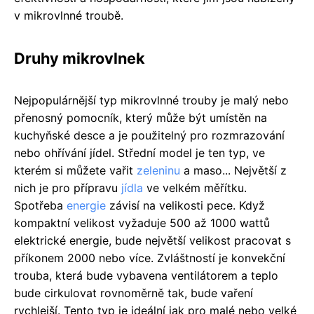
v mikrovlnné troubě.
Druhy mikrovlnek
Nejpopulárnější typ mikrovlnné trouby je malý nebo
přenosný pomocník, který může být umístěn na
kuchyňské desce a je použitelný pro rozmrazování
nebo ohřívání jídel. Střední model je ten typ, ve
kterém si můžete vařit
zeleninu
a maso... Největší z
nich je pro přípravu
jídla
ve velkém měřítku.
Spotřeba
energie
závisí na velikosti pece. Když
kompaktní velikost vyžaduje 500 až 1000 wattů
elektrické energie, bude největší velikost pracovat s
příkonem 2000 nebo více. Zvláštností je konvekční
trouba, která bude vybavena ventilátorem a teplo
bude cirkulovat rovnoměrně tak, bude vaření
rychlejší. Tento typ je ideální jak pro malé nebo velké