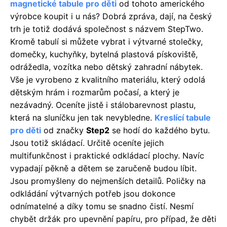
magnetické tabule pro děti
od tohoto amerického
výrobce koupit i u nás? Dobrá zpráva, dají, na český
trh je totiž dodává společnost s názvem StepTwo.
Kromě tabulí si můžete vybrat i výtvarné stolečky,
domečky, kuchyňky, bytelná plastová pískoviště,
odrážedla, vozítka nebo dětský zahradní nábytek.
Vše je vyrobeno z kvalitního materiálu, který odolá
dětským hrám i rozmarům počasí, a který je
nezávadný. Oceníte jistě i stálobarevnost plastu,
která na sluníčku jen tak nevybledne.
Kreslící tabule
pro děti
od značky
Step2
se hodí do každého bytu.
Jsou totiž skládací. Určitě oceníte jejich
multifunkčnost i praktické odkládací plochy. Navíc
vypadají pěkně a dětem se zaručeně budou líbit.
Jsou promyšleny do nejmenších detailů. Poličky na
odkládání výtvarných potřeb jsou dokonce
odnímatelné a díky tomu se snadno čistí. Nesmí
chybět držák pro upevnění papíru, pro případ, že děti