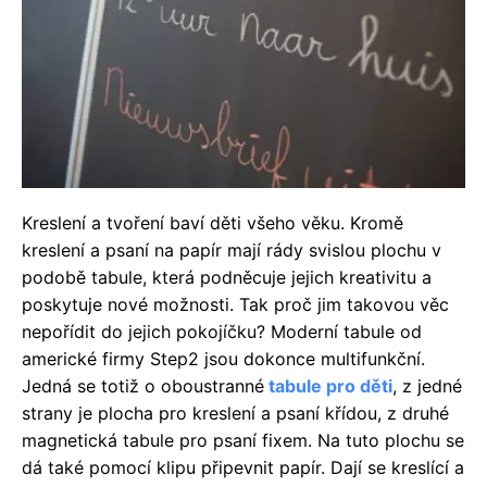
Kreslení a tvoření baví děti všeho věku. Kromě
kreslení a psaní na papír mají rády svislou plochu v
podobě tabule, která podněcuje jejich kreativitu a
poskytuje nové možnosti. Tak proč jim takovou věc
nepořídit do jejich pokojíčku? Moderní tabule od
americké firmy Step2 jsou dokonce multifunkční.
Jedná se totiž o oboustranné
tabule pro děti
, z jedné
strany je plocha pro kreslení a psaní křídou, z druhé
magnetická tabule pro psaní fixem. Na tuto plochu se
dá také pomocí klipu připevnit papír. Dají se kreslící a