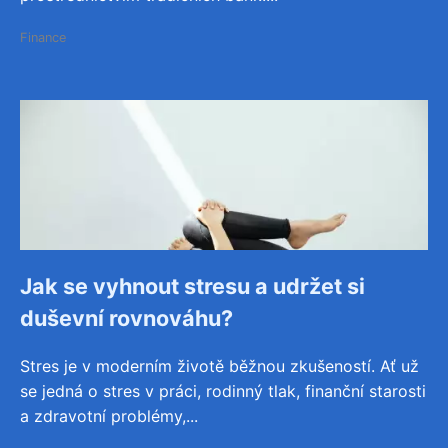
Finance
Jak se vyhnout stresu a udržet si
duševní rovnováhu?
Stres je v moderním životě běžnou zkušeností. Ať už
se jedná o stres v práci, rodinný tlak, finanční starosti
a zdravotní problémy,...