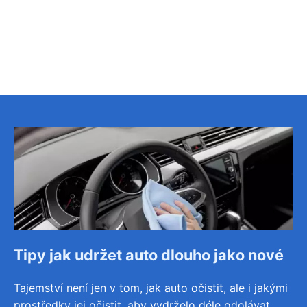
Tipy jak udržet auto dlouho jako nové
Tajemství není jen v tom, jak auto očistit, ale i jakými
prostředky jej očistit, aby vydrželo déle odolávat