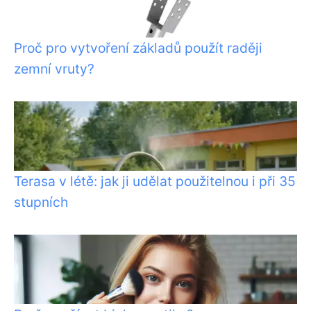
Proč pro vytvoření základů použít raději
zemní vruty?
Terasa v létě: jak ji udělat použitelnou i při 35
stupních