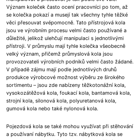
Význam koleček často ocení pracovníci po tom, až
se kolečka pokazí a musejí tak všechny tyhle těžké
věci přesouvat svépomocně. Tato přístrojová kola
jsou ve výrobním procesu velmi často používané a
důležité, jelikož ulehčují manipulaci s jednotlivými
přístroji. V průmyslu mají tyhle kolečka všeobecně
velký význam, přičemž průmyslová kola jsou
provozovateli výrobních podniků velmi často žádané.
V případě zájmu mají podle jednotlivých druhů
produkce výrobcové možnost výběru ze širokého
sortimentu – jsou zde nabízeny těžkotonážní kola,
vysokozátěžová kola, foukací kola, bantamová kola,
strojní kola, silonová kola, polyuretanová kola,
gumová kola nebo také nylonová kola.
Pojezdová kola se také mohou využívat při stěhování
a používaní nábytku. Tyto tzv. nábytková kola se