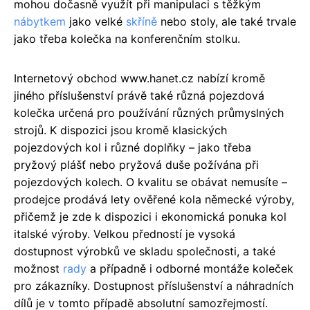
mohou dočasně využít při manipulaci s těžkým
nábytkem
jako velké
skříně
nebo stoly, ale také trvale
jako třeba kolečka na konferenčním stolku.
Internetový obchod www.hanet.cz nabízí kromě
jiného příslušenství právě také různá pojezdová
kolečka určená pro používání různých průmyslných
strojů. K dispozici jsou kromě klasických
pojezdových kol i různé doplňky – jako třeba
pryžový plášť nebo pryžová duše požívána při
pojezdových kolech. O kvalitu se obávat nemusíte –
prodejce prodává lety ověřené kola německé výroby,
přičemž je zde k dispozici i ekonomická ponuka kol
italské výroby. Velkou předností je vysoká
dostupnost výrobků ve skladu společnosti, a také
možnost
rady
a případně i odborné montáže koleček
pro zákazníky. Dostupnost příslušenství a náhradních
dílů je v tomto případě absolutní samozřejmostí.