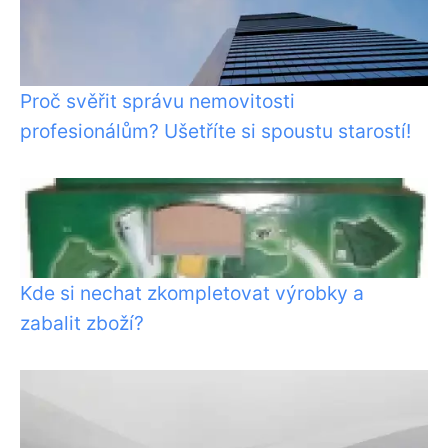
Proč svěřit správu nemovitosti
profesionálům? Ušetříte si spoustu starostí!
Kde si nechat zkompletovat výrobky a
zabalit zboží?