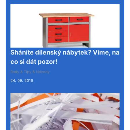
Sháníte dílenský nábytek? Víme, na
co si dát pozor!
Rady & Tipy & Návody
24. 09. 2016