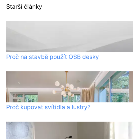
Starší články
Proč na stavbě použít OSB desky
Proč kupovat svítidla a lustry?