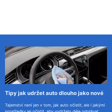
Tipy jak udržet auto dlouho jako nové
Tajemství není jen v tom, jak auto očistit, ale i jakými
prostředky jej očistit, aby vydrželo déle odolávat