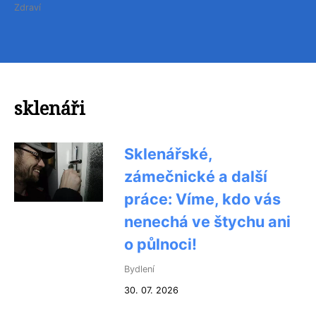
Zdraví
sklenáři
Sklenářské,
zámečnické a další
práce: Víme, kdo vás
nenechá ve štychu ani
o půlnoci!
Bydlení
30. 07. 2026