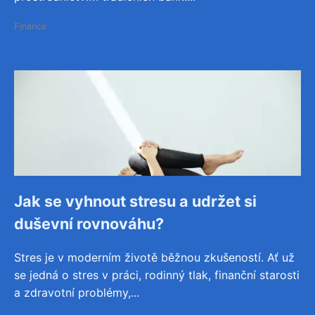
Finance
Jak se vyhnout stresu a udržet si
duševní rovnováhu?
Stres je v moderním životě běžnou zkušeností. Ať už
se jedná o stres v práci, rodinný tlak, finanční starosti
a zdravotní problémy,...