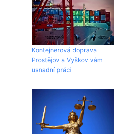
Kontejnerová doprava
Prostějov a Vyškov vám
usnadní práci