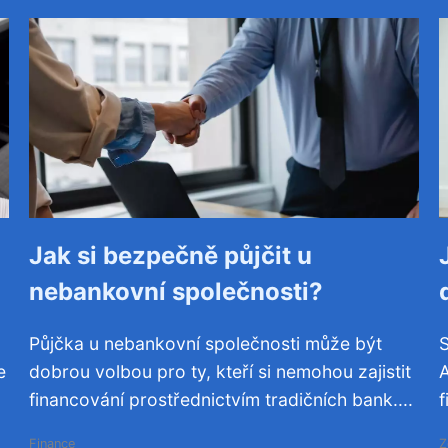
Jak si bezpečně půjčit u
nebankovní společnosti?
Půjčka u nebankovní společnosti může být
S
e
dobrou volbou pro ty, kteří si nemohou zajistit
A
financování prostřednictvím tradičních bank....
f
Finance
Z