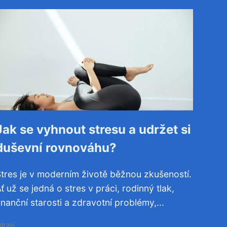
Jak se vyhnout stresu a udržet si
duševní rovnováhu?
tres je v moderním životě běžnou zkušeností.
ť už se jedná o stres v práci, rodinný tlak,
inanční starosti a zdravotní problémy,...
draví