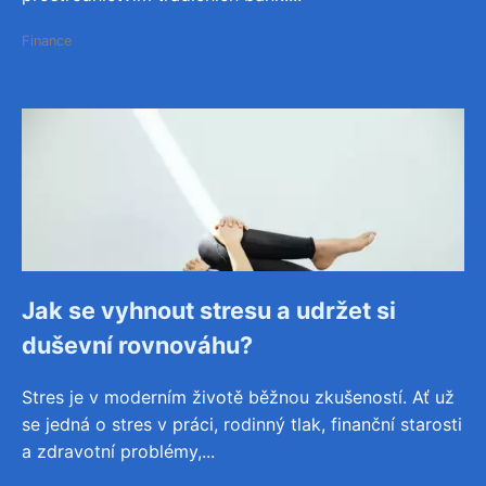
Finance
Jak se vyhnout stresu a udržet si
duševní rovnováhu?
Stres je v moderním životě běžnou zkušeností. Ať už
se jedná o stres v práci, rodinný tlak, finanční starosti
a zdravotní problémy,...