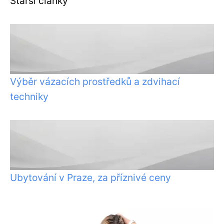
Starší články
Výběr vázacích prostředků a zdvihací
techniky
Ubytování v Praze, za příznivé ceny