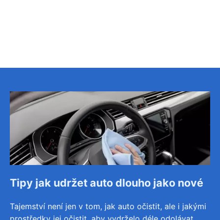
Tipy jak udržet auto dlouho jako nové
Tajemství není jen v tom, jak auto očistit, ale i jakými
prostředky jej očistit, aby vydrželo déle odolávat