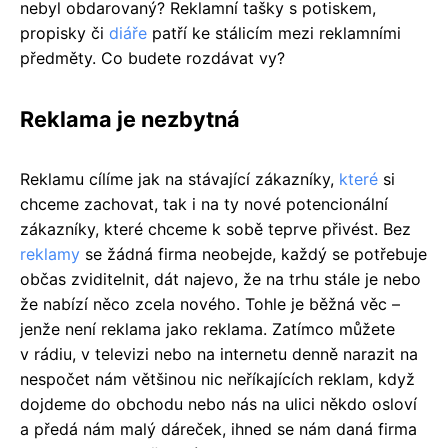
nebyl obdarovaný? Reklamní tašky s potiskem,
propisky či
diáře
patří ke stálicím mezi reklamními
předměty. Co budete rozdávat vy?
Reklama je nezbytná
Reklamu cílíme jak na stávající zákazníky,
které
si
chceme zachovat, tak i na ty nové potencionální
zákazníky, které chceme k sobě teprve přivést. Bez
reklamy
se žádná firma neobejde, každý se potřebuje
občas zviditelnit, dát najevo, že na trhu stále je nebo
že nabízí něco zcela nového. Tohle je běžná věc –
jenže není reklama jako reklama. Zatímco můžete
v rádiu, v televizi nebo na internetu denně narazit na
nespočet nám většinou nic neříkajících reklam, když
dojdeme do obchodu nebo nás na ulici někdo osloví
a předá nám malý dáreček, ihned se nám daná firma