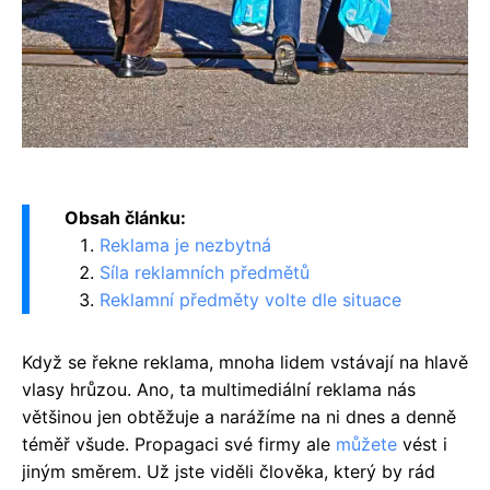
Obsah článku:
Reklama je nezbytná
Síla reklamních předmětů
Reklamní předměty volte dle situace
Když se řekne reklama, mnoha lidem vstávají na hlavě
vlasy hrůzou. Ano, ta multimediální reklama nás
většinou jen obtěžuje a narážíme na ni dnes a denně
téměř všude. Propagaci své firmy ale
můžete
vést i
jiným směrem. Už jste viděli člověka, který by rád