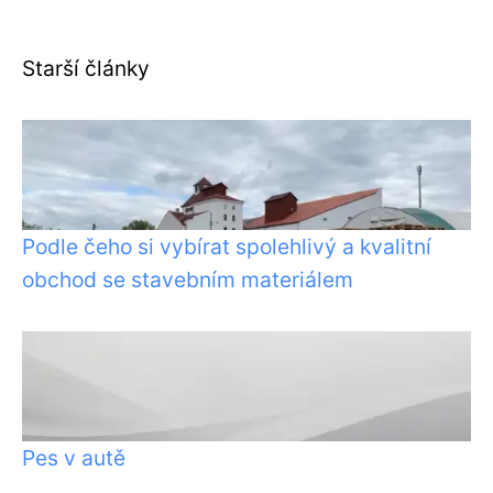
Starší články
Podle čeho si vybírat spolehlivý a kvalitní
obchod se stavebním materiálem
Pes v autě