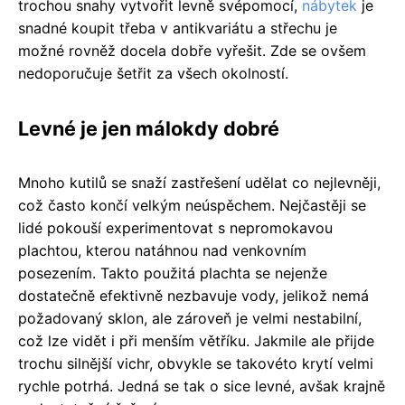
trochou snahy vytvořit levně svépomocí,
nábytek
je
snadné koupit třeba v antikvariátu a střechu je
možné rovněž docela dobře vyřešit. Zde se ovšem
nedoporučuje šetřit za všech okolností.
Levné je jen málokdy dobré
Mnoho kutilů se snaží zastřešení udělat co nejlevněji,
což často končí velkým neúspěchem. Nejčastěji se
lidé pokouší experimentovat s nepromokavou
plachtou, kterou natáhnou nad venkovním
posezením. Takto použitá plachta se nejenže
dostatečně efektivně nezbavuje vody, jelikož nemá
požadovaný sklon, ale zároveň je velmi nestabilní,
což lze vidět i při menším větříku. Jakmile ale přijde
trochu silnější vichr, obvykle se takovéto krytí velmi
rychle potrhá. Jedná se tak o sice levné, avšak krajně