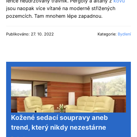
lehce neudržovaný trávník. Pergoly a altány z
kovu
jsou naopak více vítané na moderně střižených
pozemcích. Tam mnohem lépe zapadnou.
Publikováno: 27. 10. 2022
Kategorie:
Bydlení
Kožené sedací soupravy aneb
trend, který nikdy nezestárne