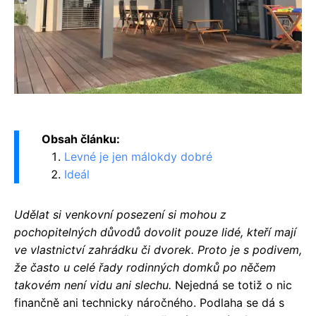
Obsah článku:
Levné je jen málokdy dobré
Ideál
Udělat si venkovní posezení si mohou z
pochopitelných důvodů dovolit pouze lidé, kteří mají
ve vlastnictví zahrádku či dvorek. Proto je s podivem,
že často u celé řady rodinných domků po něčem
takovém není vidu ani slechu.
Nejedná se totiž o nic
finančně ani technicky náročného. Podlaha se dá s