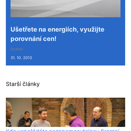
Ušetřete na energiích, využijte
porovnání cen!
Bydlení
31. 10. 2013
Starší články