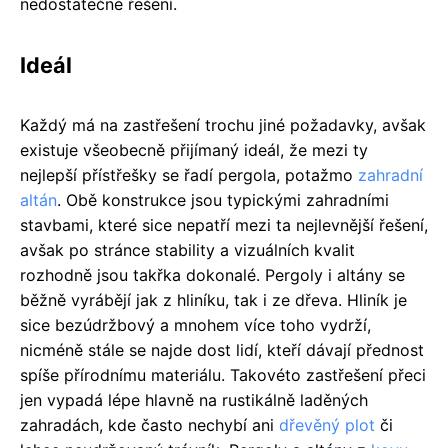
nedostatečné řešení.
Ideál
Každý má na zastřešení trochu jiné požadavky, avšak
existuje všeobecně přijímaný ideál, že mezi ty
nejlepší přístřešky se řadí pergola, potažmo
zahradní
altán
. Obě konstrukce jsou typickými zahradními
stavbami, které sice nepatří mezi ta nejlevnější řešení,
avšak po stránce stability a vizuálních kvalit
rozhodně jsou takřka dokonalé. Pergoly i altány se
běžně vyrábějí jak z hliníku, tak i ze dřeva. Hliník je
sice bezúdržbový a mnohem více toho vydrží,
nicméně stále se najde dost lidí, kteří dávají přednost
spíše přírodnímu materiálu. Takovéto zastřešení přeci
jen vypadá lépe hlavně na rustikálně laděných
zahradách, kde často nechybí ani
dřevěný plot
či