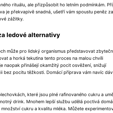
ého rituálu, ale přizpůsobit ho letním podmínkám. Př
va je překvapivě snadná, ušetří vám spoustu peněz z
vé zážitky.
za ledové alternativy
drech může pro lidský organismus představovat zbyteč
ovat a horká tekutina tento proces na malou chvíli
naopak přinášejí okamžitý pocit osvěžení, snižují
ii bez pocitu těžkosti. Domácí příprava vám navíc dá
lechovkách, které jsou plné rafinovaného cukru a um
odnotný drink. Mnohem lepší službu udělá poctivá domá
te množství cukru a kvalitu mléka. Můžete experimentov