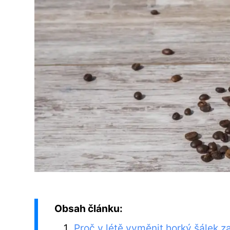
Obsah článku:
Proč v létě vyměnit horký šálek z