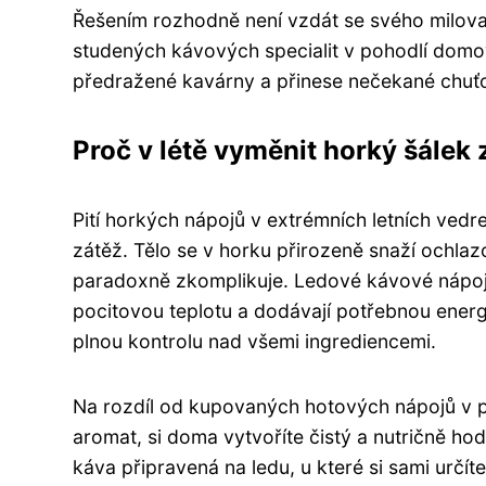
Řešením rozhodně není vzdát se svého milovan
studených kávových specialit v pohodlí domo
předražené kavárny a přinese nečekané chuťo
Proč v létě vyměnit horký šálek 
Pití horkých nápojů v extrémních letních ve
zátěž. Tělo se v horku přirozeně snaží ochlaz
paradoxně zkomplikuje. Ledové kávové nápoje 
pocitovou teplotu a dodávají potřebnou energ
plnou kontrolu nad všemi ingrediencemi.
Na rozdíl od kupovaných hotových nápojů v p
aromat, si doma vytvoříte čistý a nutričně h
káva připravená na ledu, u které si sami určí