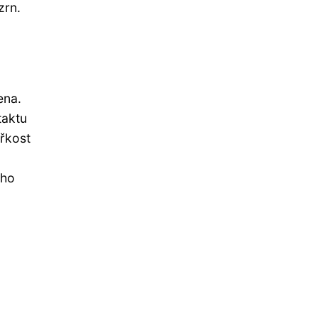
zrn.
ena.
taktu
ořkost
 ho