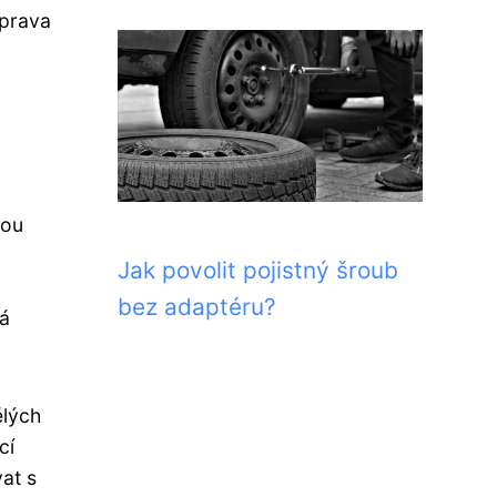
íprava
a
nou
Jak povolit pojistný šroub
bez adaptéru?
vá
ělých
cí
at s