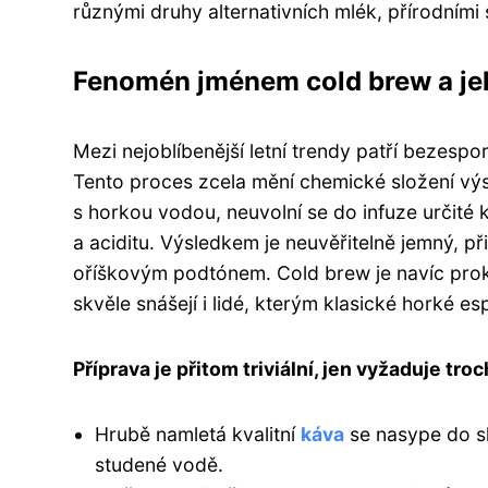
různými druhy alternativních mlék, přírodním
Fenomén jménem cold brew a jeh
Mezi nejoblíbenější letní trendy patří bezesp
Tento proces zcela mění chemické složení vý
s horkou vodou, neuvolní se do infuze určité 
a aciditu. Výsledkem je neuvěřitelně jemný, 
oříškovým podtónem. Cold brew je navíc prok
skvěle snášejí i lidé, kterým klasické horké e
Příprava je přitom triviální, jen vyžaduje tr
Hrubě namletá kvalitní
káva
se nasype do s
studené vodě.