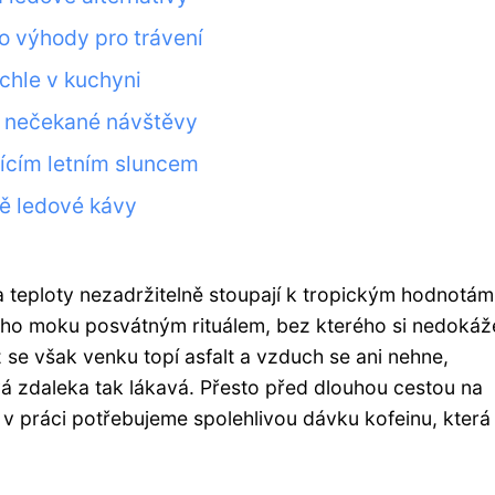
 výhody pro trávení
chle v kuchyni
o nečekané návštěvy
jícím letním sluncem
vě ledové kávy
 teploty nezadržitelně stoupají k tropickým hodnotám
vého moku posvátným rituálem, bez kterého si nedoká
se však venku topí asfalt a vzduch se ani nehne,
á zdaleka tak lákavá. Přesto před dlouhou cestou na
 práci potřebujeme spolehlivou dávku kofeinu, která