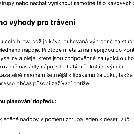
i sirupy nebo nechat vyniknout samotné tělo kávových 
o výhody pro trávení
oru cold brew, což je káva louhovaná výhradně za stud
sledného nápoje. Protože mletá zrna nepřijdou do kon
kyseliny a oleje, které jsou zodpovědné za typickou h
přirozeně nasládlý nápoj s bohatým čokoládovým či
azatelně mnohem šetrnější k lidskému žaludku, takže
spresso občas působí zažívací potíže.
ochu plánování dopředu:
kleněné nádoby v poměru zhruba jeden k deseti vůči