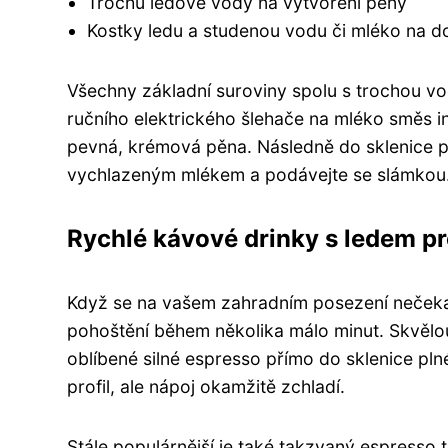
Trochu ledové vody na vytvoření pěny
Kostky ledu a studenou vodu či mléko na dol
Všechny základní suroviny spolu s trochou v
ručního elektrického šlehače na mléko směs i
pevná, krémová pěna. Následně do sklenice při
vychlazeným mlékem a podávejte se slámkou
Rychlé kávové drinky s ledem p
Když se na vašem zahradním posezení nečekaně
pohoštění během několika málo minut. Skvělou 
oblíbené silné espresso přímo do sklenice pln
profil, ale nápoj okamžitě zchladí.
Stále populárnější je také takzvaný espresso t