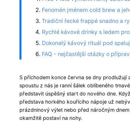
Fenomén jménem cold brew a jeho
Tradiční řecké frappé snadno a ry
Rychlé kávové drinky s ledem pr
Dokonalý kávový rituál pod spalu
FAQ - nejčastější otázky o přípra
S příchodem konce června se dny prodlužují a
spoustu z nás je ranní šálek oblíbeného tma
představit úspěšný start do nového dne. Když 
představa horkého kouřícího nápoje už nebýv
prázdninový výlet nebo před náročným dnem v
okamžitě postaví na nohy.