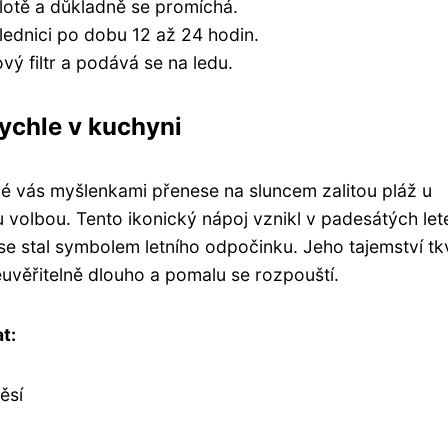
lotě a důkladně se promíchá.
ednici po dobu 12 až 24 hodin.
vý filtr a podává se na ledu.
rychle v kuchyni
é vás myšlenkami přenese na sluncem zalitou pláž u
 volbou. Tento ikonický nápoj vznikl v padesátých let
se stal symbolem letního odpočinku. Jeho tajemství tkv
neuvěřitelně dlouho a pomalu se rozpouští.
t:
ěsí