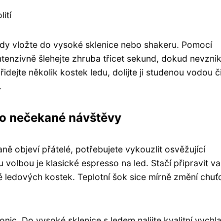
ití
ody vložte do vysoké sklenice nebo shakeru. Pomocí
ntenzivně šlehejte zhruba třicet sekund, dokud nevzni
dejte několik kostek ledu, dolijte ji studenou vodou č
.
ro nečekané návštěvy
 objeví přátelé, potřebujete vykouzlit osvěžující
volbou je klasické espresso na led. Stačí připravit v
é ledových kostek. Teplotní šok sice mírně změní chuť
onic. Do vysoké sklenice s ledem nalijte kvalitní vychl