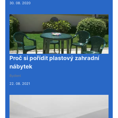
30. 08. 2020
Proč si pořídit plastový zahradní
nábytek
Bydlení
22. 08. 2021