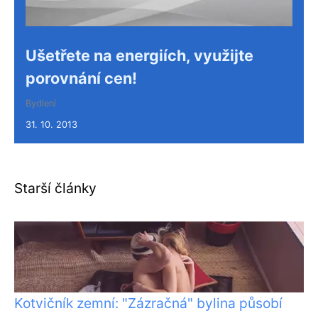
Ušetřete na energiích, využijte
porovnání cen!
Bydlení
31. 10. 2013
Starší články
Kotvičník zemní: "Zázračná" bylina působí