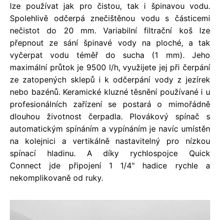
lze používat jak pro čistou, tak i špinavou vodu.
Spolehlivě odčerpá znečištěnou vodu s částicemi
nečistot do 20 mm. Variabilní filtrační koš lze
přepnout ze sání špinavé vody na ploché, a tak
vyčerpat vodu téměř do sucha (1 mm). Jeho
maximální průtok je 9500 l/h, využijete jej při čerpání
ze zatopených sklepů i k odčerpání vody z jezírek
nebo bazénů. Keramické kluzné těsnění používané i u
profesionálních zařízení se postará o mimořádně
dlouhou životnost čerpadla. Plovákový spínač s
automatickým spínáním a vypínáním je navíc umístěn
na kolejnici a vertikálně nastavitelný pro nízkou
spínací hladinu. A díky rychlospojce Quick
Connect jde připojení 1 1/4" hadice rychle a
nekomplikovaně od ruky.