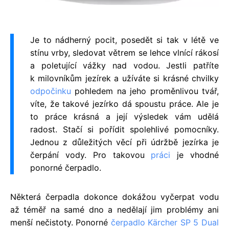
Je to nádherný pocit, posedět si tak v létě ve
stínu vrby, sledovat větrem se lehce vlnící rákosí
a poletující vážky nad vodou. Jestli patříte
k milovníkům jezírek a užíváte si krásné chvilky
odpočinku
pohledem na jeho proměnlivou tvář,
víte, že takové jezírko dá spoustu práce. Ale je
to práce krásná a její výsledek vám udělá
radost. Stačí si pořídit spolehlivé pomocníky.
Jednou z důležitých věcí při údržbě jezírka je
čerpání vody. Pro takovou
práci
je vhodné
ponorné čerpadlo.
Některá čerpadla dokonce dokážou vyčerpat vodu
až téměř na samé dno a nedělají jim problémy ani
menší nečistoty. Ponorné
čerpadlo Kärcher SP 5 Dual