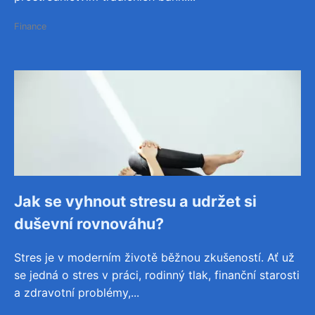
Finance
Jak se vyhnout stresu a udržet si
duševní rovnováhu?
Stres je v moderním životě běžnou zkušeností. Ať už
se jedná o stres v práci, rodinný tlak, finanční starosti
a zdravotní problémy,...