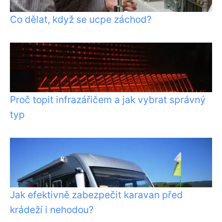
Co dělat, když se ucpe záchod?
Proč topit infrazářičem a jak vybrat správný
typ
Jak efektivně zabezpečit karavan před
krádeží i nehodou?