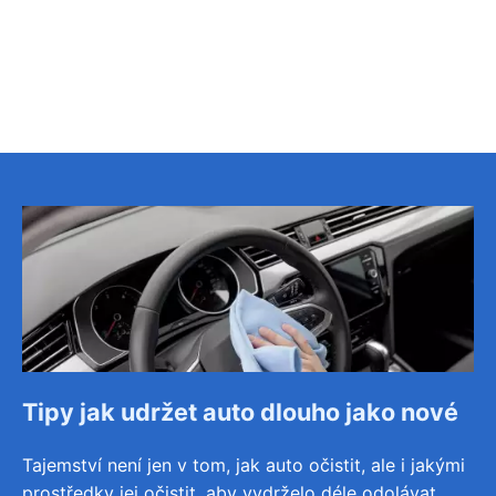
Tipy jak udržet auto dlouho jako nové
Tajemství není jen v tom, jak auto očistit, ale i jakými
prostředky jej očistit, aby vydrželo déle odolávat