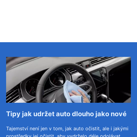
Tipy jak udržet auto dlouho jako nové
Tajemství není jen v tom, jak auto očistit, ale i jakými
prostředky jej očistit, aby vydrželo déle odolávat