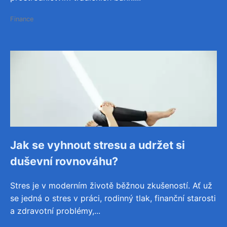
Finance
Jak se vyhnout stresu a udržet si
duševní rovnováhu?
Stres je v moderním životě běžnou zkušeností. Ať už
se jedná o stres v práci, rodinný tlak, finanční starosti
a zdravotní problémy,...