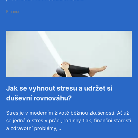
Finance
Jak se vyhnout stresu a udržet si
duševní rovnováhu?
Stres je v moderním životě běžnou zkušeností. Ať už
se jedná o stres v práci, rodinný tlak, finanční starosti
a zdravotní problémy,...