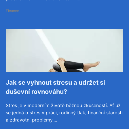
Finance
Jak se vyhnout stresu a udržet si
duševní rovnováhu?
Stres je v moderním životě běžnou zkušeností. Ať už
se jedná o stres v práci, rodinný tlak, finanční starosti
a zdravotní problémy,...