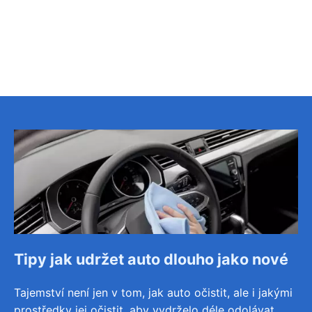
Tipy jak udržet auto dlouho jako nové
Tajemství není jen v tom, jak auto očistit, ale i jakými
prostředky jej očistit, aby vydrželo déle odolávat