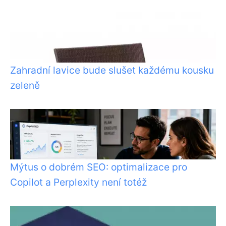
Zahradní lavice bude slušet každému kousku
zeleně
Mýtus o dobrém SEO: optimalizace pro
Copilot a Perplexity není totéž