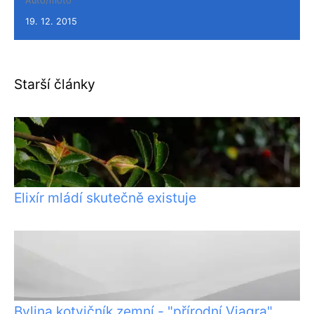
Auto/moto
19. 12. 2015
Starší články
Elixír mládí skutečně existuje
Bylina kotvičník zemní - "přírodní Viagra"