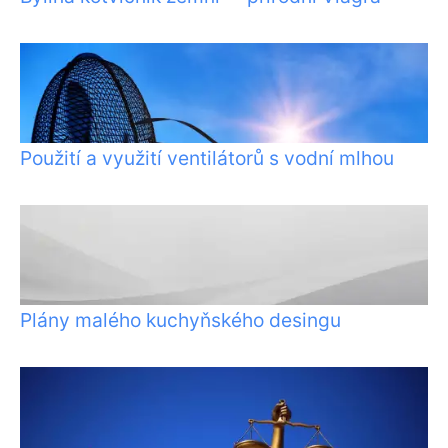
Použití a využití ventilátorů s vodní mlhou
Plány malého kuchyňského desingu