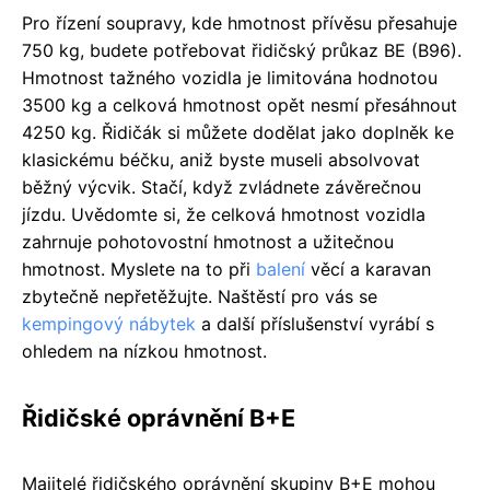
Pro řízení soupravy, kde hmotnost přívěsu přesahuje
750 kg, budete potřebovat řidičský průkaz BE (B96).
Hmotnost tažného vozidla je limitována hodnotou
3500 kg a celková hmotnost opět nesmí přesáhnout
4250 kg. Řidičák si můžete dodělat jako doplněk ke
klasickému béčku, aniž byste museli absolvovat
běžný výcvik. Stačí, když zvládnete závěrečnou
jízdu. Uvědomte si, že celková hmotnost vozidla
zahrnuje pohotovostní hmotnost a užitečnou
hmotnost. Myslete na to při
balení
věcí a karavan
zbytečně nepřetěžujte. Naštěstí pro vás se
kempingový nábytek
a další příslušenství vyrábí s
ohledem na nízkou hmotnost.
Řidičské oprávnění B+E
Majitelé řidičského oprávnění skupiny B+E mohou