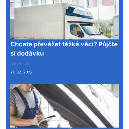
Chcete převážet těžké věci? Půjčte
si dodávku
Auto/moto
21. 02. 2022