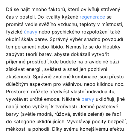
Dá se najít mnoho faktorů, které ovlivňují strávený
čas v posteli. Do kvality kýžené
regenerace
se
promítá vedle svěžího vzduchu, teploty v místnosti,
fyzické
únavy
nebo psychického rozpoložení také
okolní škála barev. Správný výběr snadno povzbudí
temperament nebo libido. Nemusíte se do hloubky
zabývat teorií barev, abyste dokázali vytvořit
příjemné prostředí, kde budete na pravidelné bázi
získávat energii, svěžest a snad jen pozitivní
zkušenosti. Správně zvolené kombinace jsou přesto
důležitým aspektem pro vášnivou nebo klidnou noc.
Prostorem můžete předvést vlastní individualitu,
vyvolávat určité emoce. Některé
barvy
uklidňují, jiné
nabíjí nebo vybízejí k tvořivosti. Jemné pastelové
barvy (světle modrá, růžová, světle zelená) se řadí
do kategorie uklidňujících. Vyvolávají pocity bezpečí,
měkkosti a pohodlí. Díky svému konejšivému efektu