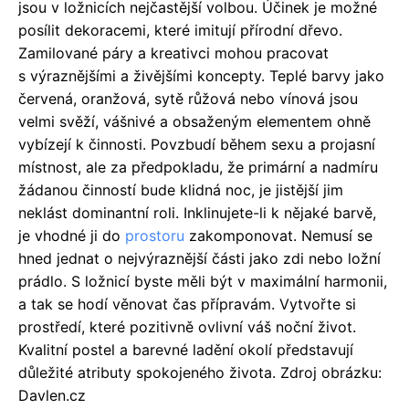
jsou v ložnicích nejčastější volbou. Účinek je možné
posílit dekoracemi, které imitují přírodní dřevo.
Zamilované páry a kreativci mohou pracovat
s výraznějšími a živějšími koncepty. Teplé barvy jako
červená, oranžová, sytě růžová nebo vínová jsou
velmi svěží, vášnivé a obsaženým elementem ohně
vybízejí k činnosti. Povzbudí během sexu a projasní
místnost, ale za předpokladu, že primární a nadmíru
žádanou činností bude klidná noc, je jistější jim
neklást dominantní roli. Inklinujete-li k nějaké barvě,
je vhodné ji do
prostoru
zakomponovat. Nemusí se
hned jednat o nejvýraznější části jako zdi nebo ložní
prádlo. S ložnicí byste měli být v maximální harmonii,
a tak se hodí věnovat čas přípravám. Vytvořte si
prostředí, které pozitivně ovlivní váš noční život.
Kvalitní postel a barevné ladění okolí představují
důležité atributy spokojeného života. Zdroj obrázku:
Davlen.cz