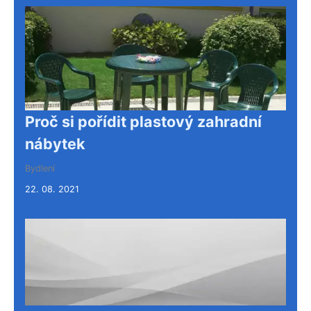
Proč si pořídit plastový zahradní
nábytek
Bydlení
22. 08. 2021