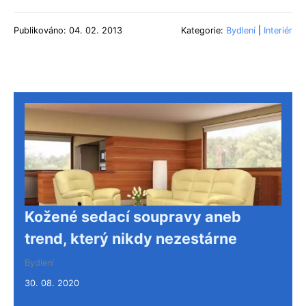
Publikováno: 04. 02. 2013
Kategorie:
Bydlení
|
Interiér
Kožené sedací soupravy aneb
trend, který nikdy nezestárne
Bydlení
30. 08. 2020