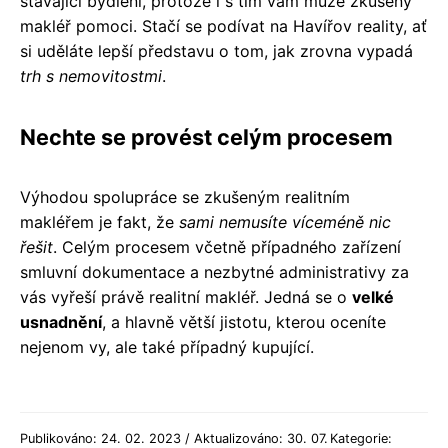
stávající bydlení, protože i s tím vám může zkušený
makléř pomoci. Stačí se podívat na Havířov reality, ať
si uděláte lepší představu o tom, jak zrovna vypadá
trh s nemovitostmi
.
Nechte se provést celým procesem
Výhodou spolupráce se zkušeným realitním
makléřem je fakt, že
sami nemusíte víceméně nic
řešit
. Celým procesem včetně případného zařízení
smluvní dokumentace a nezbytné administrativy za
vás vyřeší právě realitní makléř. Jedná se o
velké
usnadnění
, a hlavně větší jistotu, kterou oceníte
nejenom vy, ale také případný kupující.
Publikováno: 24. 02. 2023 / Aktualizováno: 30. 07.
Kategorie: