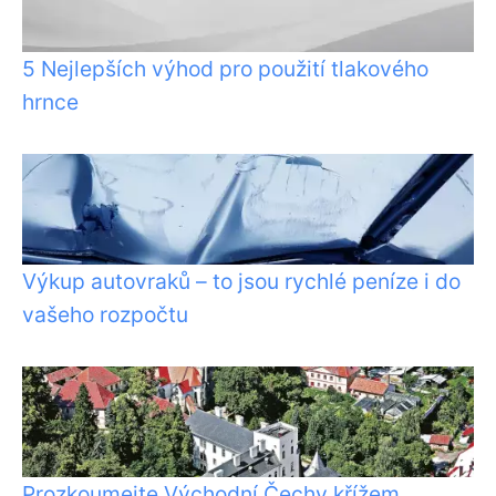
5 Nejlepších výhod pro použití tlakového
hrnce
Výkup autovraků – to jsou rychlé peníze i do
vašeho rozpočtu
Prozkoumejte Východní Čechy křížem