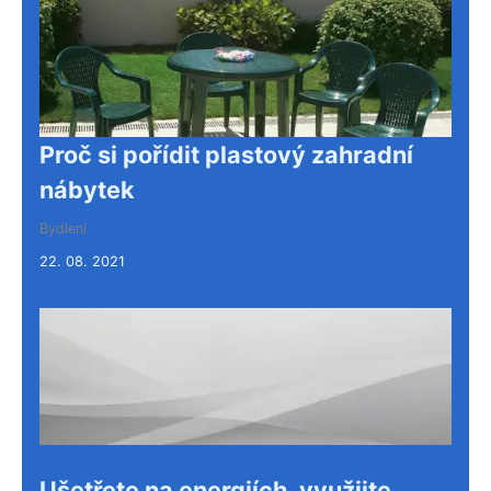
Proč si pořídit plastový zahradní
nábytek
Bydlení
22. 08. 2021
Ušetřete na energiích, využijte