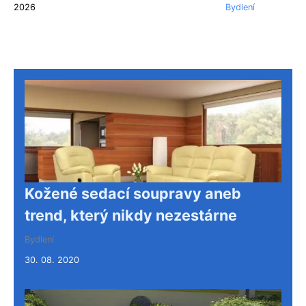
2026
Bydlení
Kožené sedací soupravy aneb
trend, který nikdy nezestárne
Bydlení
30. 08. 2020