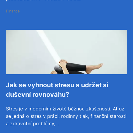
Finance
Jak se vyhnout stresu a udržet si
duševní rovnováhu?
Stres je v moderním životě běžnou zkušeností. Ať už
se jedná o stres v práci, rodinný tlak, finanční starosti
a zdravotní problémy,...