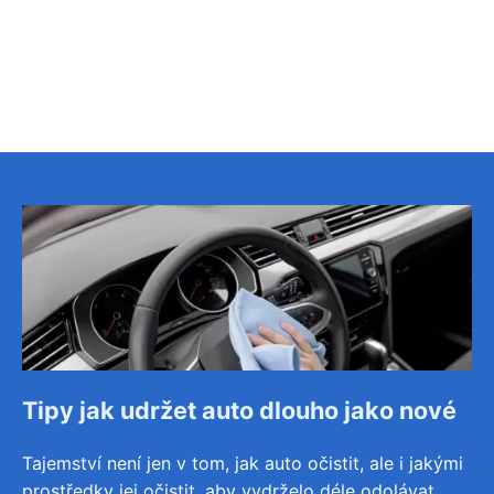
Tipy jak udržet auto dlouho jako nové
Tajemství není jen v tom, jak auto očistit, ale i jakými
prostředky jej očistit, aby vydrželo déle odolávat