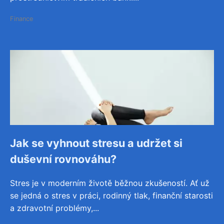
Finance
Jak se vyhnout stresu a udržet si
duševní rovnováhu?
Stres je v moderním životě běžnou zkušeností. Ať už
se jedná o stres v práci, rodinný tlak, finanční starosti
a zdravotní problémy,...