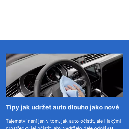
Tipy jak udržet auto dlouho jako nové
Tajemství není jen v tom, jak auto očistit, ale i jakými
prostředky jej očistit, aby vydrželo déle odolávat