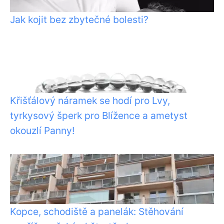
Jak kojit bez zbytečné bolesti?
Křišťálový náramek se hodí pro Lvy,
tyrkysový šperk pro Blížence a ametyst
okouzlí Panny!
Kopce, schodiště a panelák: Stěhování