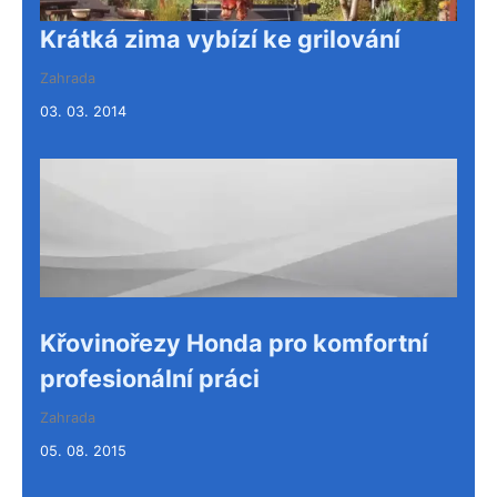
Krátká zima vybízí ke grilování
Zahrada
03. 03. 2014
Křovinořezy Honda pro komfortní
profesionální práci
Zahrada
05. 08. 2015