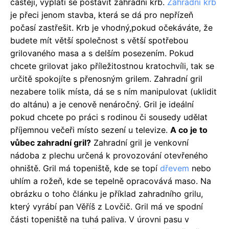
častěji, vyplatí se postavit zahradní krb.
Zahradní krb
je přeci jenom stavba, která se dá pro nepřízeň
počasí zastřešit. Krb je vhodný,pokud očekáváte, že
budete mít větší společnost s větší spotřebou
grilovaného masa a s delším posezením. Pokud
chcete grilovat jako příležitostnou kratochvíli, tak se
určitě spokojíte s přenosným grilem. Zahradní gril
nezabere tolik místa, dá se s ním manipulovat (uklidit
do altánu) a je cenově nenáročný. Gril je ideální
pokud chcete po práci s rodinou či sousedy udělat
příjemnou večeři místo sezení u televize.
A co je to
vůbec zahradní gril?
Zahradní gril je venkovní
nádoba z plechu určená k provozování otevřeného
ohniště. Gril má topeniště, kde se topí
dřevem
nebo
uhlím a rožeň, kde se tepelně opracovává maso. Na
obrázku o toho článku je příklad zahradního grilu,
který vyrábí pan Věříš z Lovčič. Gril má ve spodní
části topeniště na tuhá paliva. V úrovni pasu v