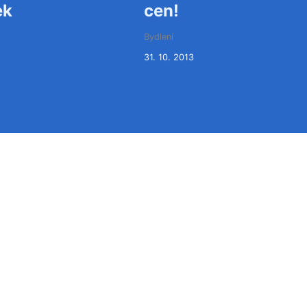
ek
cen!
Bydlení
1
31. 10. 2013