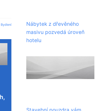
Nábytek z dřevěného
:
Bydlení
masivu pozvedá úroveň
hotelu
h,
Stavební pouzdra vám