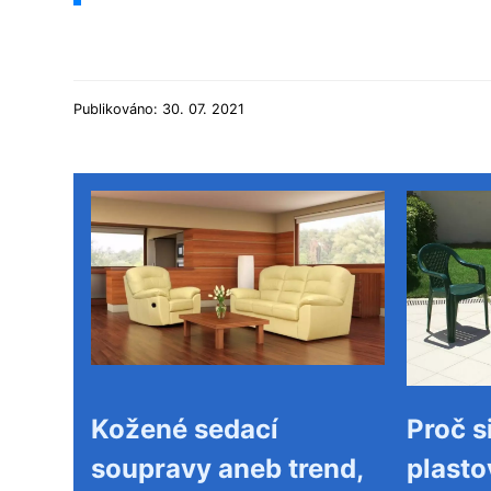
Publikováno: 30. 07. 2021
Kožené sedací
Proč si
soupravy aneb trend,
plasto