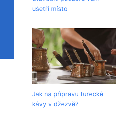
ušetří místo
Jak na přípravu turecké
kávy v džezvě?