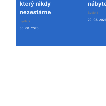
který nikdy
nábyt
nezestárne
Bydlení
22. 08. 202
Bydlení
30. 08. 2020