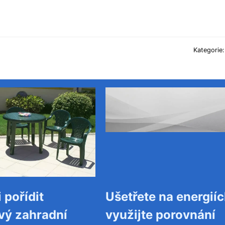
Kategorie
 pořídit
Ušetřete na energiíc
vý zahradní
využijte porovnání