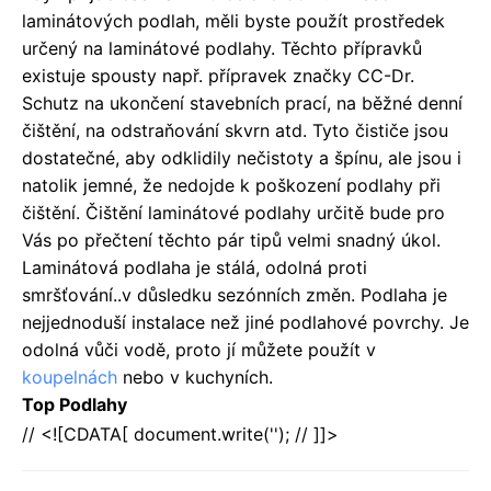
laminátových podlah, měli byste použít prostředek
určený na laminátové podlahy. Těchto přípravků
existuje spousty např. přípravek značky CC-Dr.
Schutz na ukončení stavebních prací, na běžné denní
čištění, na odstraňování skvrn atd. Tyto čističe jsou
dostatečné, aby odklidily nečistoty a špínu, ale jsou i
natolik jemné, že nedojde k poškození podlahy při
čištění. Čištění laminátové podlahy určitě bude pro
Vás po přečtení těchto pár tipů velmi snadný úkol.
Laminátová podlaha je stálá, odolná proti
smršťování..v důsledku sezónních změn. Podlaha je
nejjednoduší instalace než jiné podlahové povrchy. Je
odolná vůči vodě, proto jí můžete použít v
koupelnách
nebo v kuchyních.
Top Podlahy
// <![CDATA[ document.write(''); // ]]>