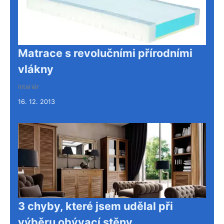
Matrace s revolučními přírodními
vlákny
Interiér
16. 12. 2013
3 chyby, které jsem udělal při
výběru obývací stěny